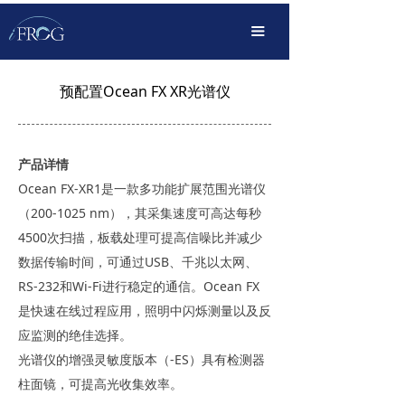
首页
끀
产品中心
预配置Ocean FX XR光谱仪
解决方案
OEM定制化
产品详情
传播服务
Ocean FX-XR1是一款多功能扩展范围光谱仪
（200-1025 nm），其采集速度可高达每秒
支持下载
4500次扫描，板载处理可提高信噪比并减少
数据传输时间，可通过USB、千兆以太网、
关于我们
RS-232和Wi-Fi进行稳定的通信。Ocean FX
是快速在线过程应用，照明中闪烁测量以及反
应监测的绝佳选择。
光谱仪的增强灵敏度版本（-ES）具有检测器
柱面镜，可提高光收集效率。