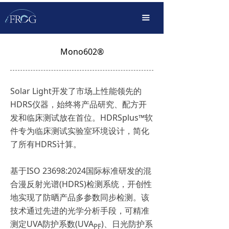
首页
끀
产品中心
Mono602®
解决方案
OEM定制化
Solar Light开发了市场上性能领先的
HDRS仪器，始终将产品研究、配方开
传播服务
发和临床测试放在首位。HDRSplus™软
支持下载
件专为临床测试实验室环境设计，简化
了所有HDRS计算。
关于我们
基于ISO 23698:2024国际标准研发的混
合漫反射光谱(HDRS)检测系统，开创性
地实现了防晒产品多参数同步检测。该
技术通过先进的光学分析手段，可精准
测定UVA防护系数(UVA
)、日光防护系
PF