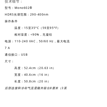
技术细节：
型号：Mono602®
HDRS光谱范围：290-400nm
操作条件
温度：15至35°C（59至95°F）
相对湿度：<90%，无凝结
电源：110-240 VAC，50/60 Hz，最大电流
7 A
通信接口：USB
尺寸：
高度：52.4cm（20.63 in）
宽度：40.6cm（16 in）
长度：50.8cm（20 in）
后部连接和冷却气流需额外留出8厘米（3英
寸）的空间
重量：29公斤（63.93磅）