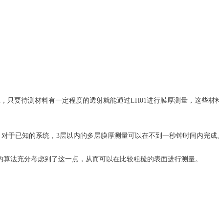
为 0.1nm，只要待测材料有一定程度的透射就能通过LH01进行膜厚测量，
的。对于已知的系统，3层以内的多层膜厚测量可以在不到一秒钟时间内完成
1的算法充分考虑到了这一点，从而可以在比较粗糙的表面进行测量。