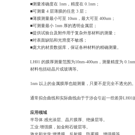
■测量准确度在 1nm，精度在 0.1nm；
■可测量 4 层薄膜的任意 3 层；
■薄膜测量最小可至 10nm，最大可至 400um；
■可测量最小 1nm 厚的透明金属层；
■提供试验台及附件用于复杂外形材料的测量；
■对表面缺陷和光滑度不敏感；
■庞大的材质数据库，保证各种材料的精确测量。
LH01 的膜厚测量范围为10nm-400um，测量精度
材料包括硅晶片或玻璃等。
1nm 以上的金属膜厚也能测量，只要不是完全不透光
通常拟合曲线和实际曲线由于于涉会引起一些差异LH0
应用领域
半导体:感光涂层、晶片膜厚、绝缘层等。
工业:增强膜，如金刚石镀层等。
激光和光学:增透膜、反射膜、防雾膜、增强膜等。