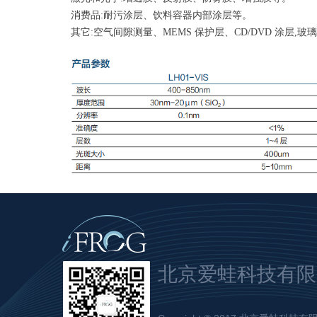
消费品:耐污涂层、饮料容器内部涂层等。
其它:空气间隙测量、MEMS 保护层、CD/DVD 涂层
北京爱蛙科技有限