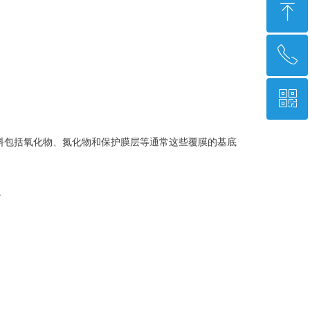
ꁸ
ꂅ
回到顶部
ꀥ
400 102 1226
微信二维码
这些材料包括氧化物、氮化物和保护膜层等通常这些覆膜的基底
。