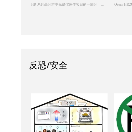
HR 系列高分辨率光谱仪用作项目的一部分，以
Ocean 
流动？
测量
开发光纤传感器，用于检测和筛选模仿强效类
一身...
罂粟碱芬太尼效果的设计药物。
反恐/安全