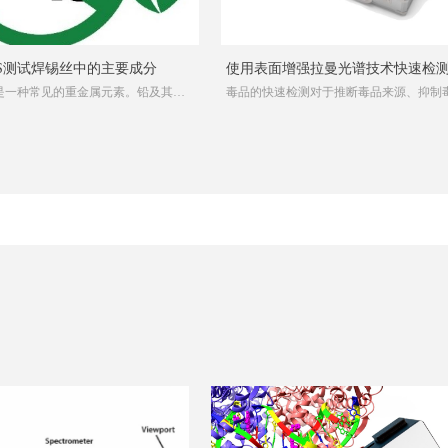
BS测试焊锡丝中的主要成分
使用表面增强拉曼光谱技术快速检
）是一种常见的重金属元素。铅及其化
毒品的快速检测对于推断毒品来源、抑制
品
体有害，在人体中累计后不易排出，
传播和打击毒品犯罪都起着重要作用。如
人体的神经系统、造血系统
安以及海关等部门通常采用先快速筛查、
证的方法查毒