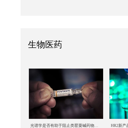
生物医药
光谱学是否有助于阻止类罂粟碱药物的
HR2新