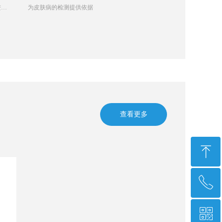
进一
为皮肤病的检测提供依据
检测中的应用
。
查看更多
ꁸ
ꂅ
回到顶部
ꀥ
400 102 1226