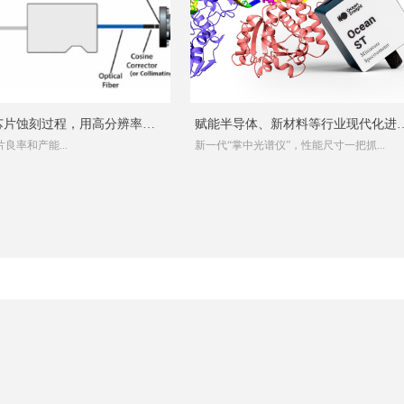
芯片蚀刻过程，用高分辨率光
赋能半导体、新材料等行业现代化进
良率和产能...
新一代“掌中光谱仪”，性能尺寸一把抓...
等离子体
程，海洋光学推出新一代光纤光谱仪
Ocean ST