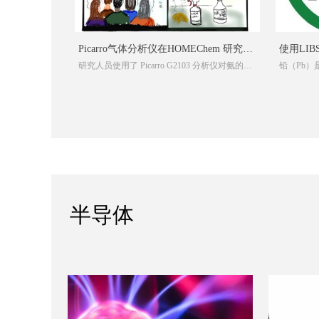
Picarro气体分析仪在HOMEChem 研究中
使用LI
研究人员使用了 Picarro G2103 分析仪对氨的浓
铅（Pb
对室内氨浓度的实时测量
度进行测量，使我们能够探索诸如清洁、烹饪
合物对人
和入住等常见室内活动以及作为供暖、通风和
从而损害
空调系统对室内氨的浓度变化的影响
半导体