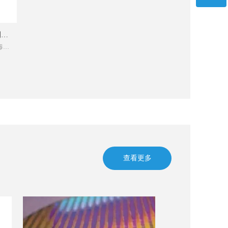
微信二维码
测毒
毒品
今公
再确
查看更多