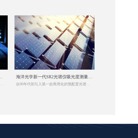
料
海洋光学新一代SR2光谱仪吸光度测量应
全
自90年代初引入第一款商用化的预配置光谱仪
用分享
以来，这种多用途的仪器经过了迭代优化之
料
后，在关键性能指标上体现了优秀的性能