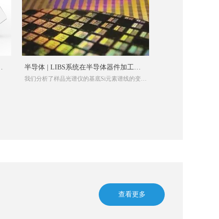
半导体 | LIBS系统在半导体器件加工过
我们分析了样品光谱仪的基底Si元素谱线的变化
程检测中的应用​
趋势，发现Si元素...
查看更多