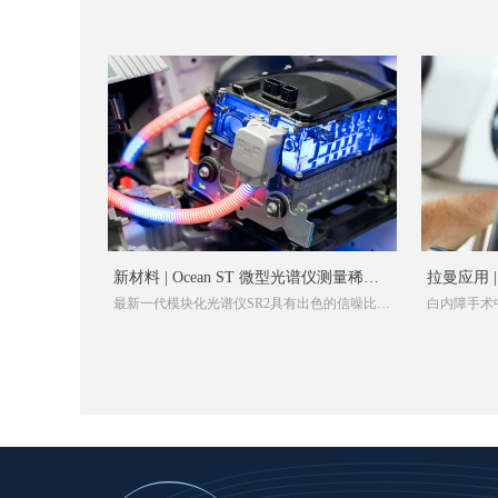
新材料 | Ocean ST 微型光谱仪测量稀土
拉曼应用 
最新一代模块化光谱仪SR2具有出色的信噪比和
白内障手术
盐的荧光
速率
高速光谱采集，是光学滤光片和重铬酸钾标准
术后生活产
物的吸光度等应用的理想选择。
高...